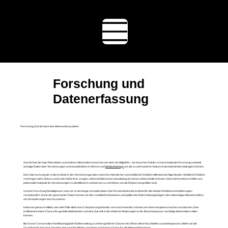
Ocean
Conserva
tion
Namibia
Forschung und
Datenerfassung
Forschung Zum Schutze des Meeresökosystems
Zum Schutz der Kap-Pelzrobben und anderer Meerestiere brauchen wir mehr als Mitgefühl – wir brauchen Fakten. Unsere laufende Forschung sammelt
wichtige Daten über Verstrickungen und wandelt diese in Wissen und
Medienbeiträge
um, die zu wirksameren Naturschutzmaßnahmen beitragen können.
Die Untersuchung der Unterschiede in den Verstrickungsraten zwischen männlichen und weiblichen Robben offenbart wichtige Muster. Weibliche Robben
verbringen mehr Zeit an Land in der Nähe ihrer Jungen, während Männchen monatelang im Ozean umherstreifen können. Diese Erkenntnisse helfen uns,
potenzielle Hotspots für Verstrickungen zu identifizieren und besser zu verstehen, wo die Risiken am größten sind.
Unsere Forschung bestätigt auch, was wir schon lange vermutet haben: Die Fischereiindustrie ist direkt für die meisten Robbenverhedderungen
verantwortlich. Dank der gesicherten Daten können wir dies zweifelsfrei beweisen und politischen Entscheidungsträgern die notwendigen Beweise liefern,
um Veränderungen durchzusetzen.
Indem wir genau ermitteln, wie viele Fälle allein durch Verpackungsbänder verursacht werden, können wir einen Hauptverursacher ausmachen. Dies
eröffnet eine klare Chance für gezielte Maßnahmen und eine Zukunft, in der einfache Änderungen in der Branchenpraxis unzählige Meerestiere retten
können.
Bei Ocean Conservation Namibia trägt jede Robbenrettung zu einem größeren Ganzen bei. Wenn diese Puzzleteile zusammenpassen, bilden sie die
Grundlage für bessere Gesetze, bessere Richtlinien und einen sichereren Ozean für alle Meereslebewesen.