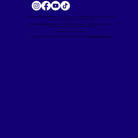
Der
Ocean Conservation Namibia Trust
ist eine beim Obersten Gerichtshof Namibias eingetragene gemeinnützige Stiftung.
Ocean Conservation Namibia, Postfach 5304, Walvis Bay, Namibia
Ocean Conservation International
ist in den USA als gemeinnützige Organisation gemäß Kapitel 501(c)(3) registriert.
Ocean Conservation International, 8 The Green, STE A, Dover, DE 19901
Schreiben Sie uns:
info@ocnamibia.org
Für weitere Informationen zu unseren Rettungsaktionen besuchen Sie bitte unsere
Seite mit häufig gestellten Fragen
.