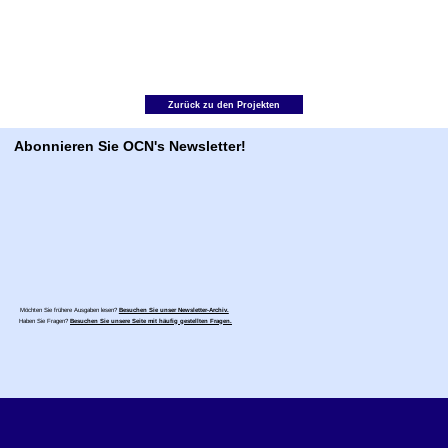
Zurück zu den Projekten
Abonnieren Sie OCN's Newsletter!
Möchten Sie frühere Ausgaben lesen?
Besuchen Sie unser Newsletter-Archiv.
Haben Sie Fragen?
Besuchen Sie unsere Seite mit häufig gestellten Fragen.