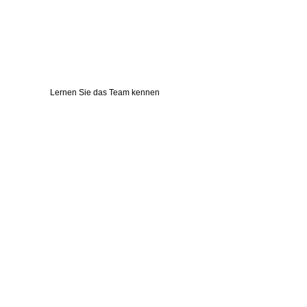
Lernen Sie das Team kennen