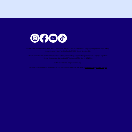
Der
Ocean Conservation Namibia Trust
ist eine beim Obersten Gerichtshof Namibias eingetragene gemeinnützige Stiftung.
Ocean Conservation Namibia, Postfach 5304, Walvis Bay, Namibia
Ocean Conservation International
ist in den USA als gemeinnützige Organisation gemäß Kapitel 501(c)(3) registriert.
Ocean Conservation International, 8 The Green, STE A, Dover, DE 19901
Schreiben Sie uns:
info@ocnamibia.org
Für weitere Informationen zu unseren Rettungsaktionen besuchen Sie bitte unsere
Seite mit häufig gestellten Fragen
.