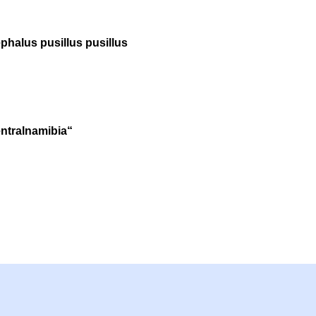
halus pusillus pusillus
entralnamibia“