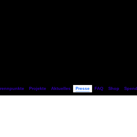
tion
rennpunkte
Projekte
Aktuelles
Presse
FAQ
Shop
Spen