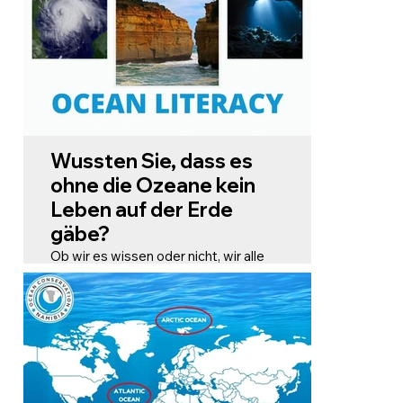
Wussten Sie, dass es
ohne die Ozeane kein
Leben auf der Erde
gäbe?
Ob wir es wissen oder nicht, wir alle
sind vom Ozean abhängig. Er bedeckt
über 70 % unseres Planeten und ist
Heimat für Millionen von Arten – viele
davon sind noch unentdeckt! Der
Ozean spielt eine entscheidende
Rolle bei der Regulierung unseres
Klimas, der Sauerstoffproduktion und
der Sicherung des Lebensunterhalts
von Milliarden von Menschen.