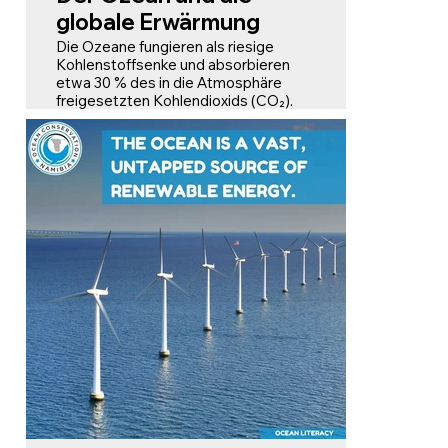
globale Erwärmung
Die Ozeane fungieren als riesige
Kohlenstoffsenke und absorbieren
etwa 30 % des in die Atmosphäre
freigesetzten Kohlendioxids (CO₂).
Dieser natürliche Prozess reduziert
die Menge an Treibhausgasen in der
Luft erheblich, was wiederum dazu
beiträgt, die globale Erwärmung zu
verlangsamen.
Ohne die Fähigkeit der Ozeane,
enorme Mengen an Kohlenstoff zu
speichern, wären die Auswirkungen
des Klimawandels auf unseren
Planeten weitaus gravierender.