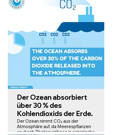
über 70 % der Erdoberfläche
bedecken, sind unsere Ozeane
größtenteils unerforscht.
Wissenschaftler gehen davon aus,
dass mehr als 90 % der Meeresarten
noch unentdeckt sind und
möglicherweise Hunderttausende bis
Millionen von Arten umfassen.
Der Ozean absorbiert
über 30 % des
Kohlendioxids der Erde.
Der Ozean nimmt CO₂ aus der
Atmosphäre auf, da Meerespflanzen
es durch Photosynthese in organische