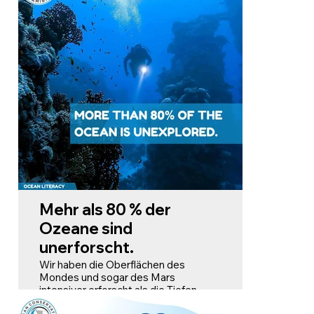
Leben im Meer und die Gesundheit
unseres Planeten.
Würde man das gesamte Salz des
Ozeans über Land verteilen,
entstünde eine 152 Meter dicke
Salzschicht!
Mehr als 80 % der
Ozeane sind
unerforscht.
Wir haben die Oberflächen des
Mondes und sogar des Mars
intensiver erforscht als die Tiefen
unserer eigenen Ozeane! Obwohl sie