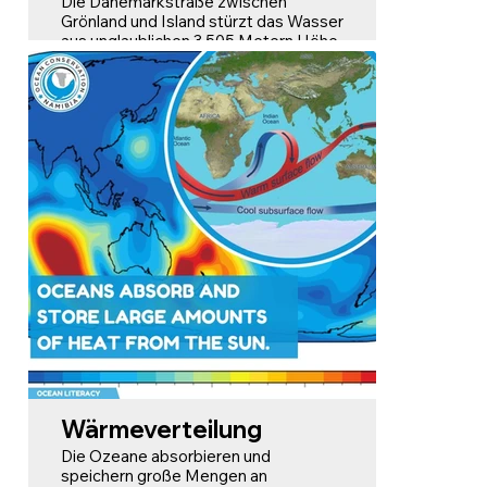
Die Dänemarkstraße zwischen
Grönland und Island stürzt das Wasser
aus unglaublichen 3.505 Metern Höhe
in die Tiefe – das ist mehr als dreimal
so hoch wie der höchste Wasserfall an
Land! Dieser Unterwasserwasserfall
entsteht durch das
Aufeinandertreffen von kaltem,
dichtem Wasser aus der Arktis und
wärmerem Wasser aus dem Atlantik.
Beim Vermischen stürzt das kältere,
dichtere Wasser in die Tiefe und
erzeugt so den Wasserfalleffekt.
Dieses geologische Phänomen
verdeutlicht die faszinierenden
Gegebenheiten und Details unserer
Ozeane, die uns Menschen noch
immer weitgehend unbekannt sind.
Wärmeverteilung
Die Ozeane absorbieren und
speichern große Mengen an