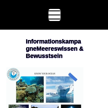
Ocean
Conserva
tion
Namibia
Informationskampa
gneMeereswissen &
Bewusstsein