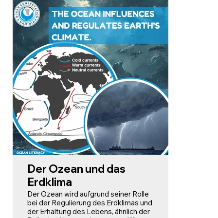
Substanz und Sauerstoff umwandeln.
Ein Teil des aufgenommenen
Kohlenstoffs gelangt in die Tiefsee
oder wird Bestandteil von
Meereslebewesen, wo er lange
gespeichert werden kann.
Die CO₂-Aufnahme führt jedoch zu
einer Versauerung des Ozeans, was
Meereslebewesen wie Korallen und
Plankton schädigen kann.
Der Ozean und das
Erdklima
Der Ozean wird aufgrund seiner Rolle
bei der Regulierung des Erdklimas und
der Erhaltung des Lebens, ähnlich der