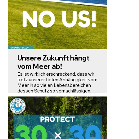
bergen versteckte Kosten –
Ölverschmutzungen, Plastikmüll,
Giftmüll, Lärmbelästigung,
Luftverschmutzung, invasive Arten,
Überfischung, Hafenbau und
übermäßige Ausbaggerung, um nur
einige zu nennen. All diese Faktoren
führen zu massivem
Lebensraumverlust.
Unsere Zukunft hängt
vom Meer ab!
Es ist wirklich erschreckend, dass wir
trotz unserer tiefen Abhängigkeit vom
Meer in so vielen Lebensbereichen
dessen Schutz so vernachlässigen.
Oftmals wird der Schutz der Ozeane
anderen Prioritäten vorgezogen.
Wir müssen uns verpflichten, den
Plastikverbrauch zu reduzieren,
nachhaltige Fischerei zu fördern und
uns für strengere
Naturschutzmaßnahmen einzusetzen.