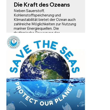
Die Kraft des Ozeans
Neben Sauerstoff,
Kohlenstoffspeicherung und
Klimastabilität bietet der Ozean auch
zahlreiche Möglichkeiten zur Nutzung
mariner Energiequellen. Die
rhythmische Bewegung der
Meereswellen oder Ebbe und Flut
lassen sich zur Erzeugung sauberer,
erneuerbarer Energie nutzen.
Offshore-Windparks nutzen starke,
beständige Winde über dem Meer,
und sogar der Temperaturunterschied
zwischen warmem
Oberflächenwasser und kaltem
Tiefenwasser kann zur
Stromerzeugung verwendet werden!
Bislang wird nur ein Bruchteil der
Meeresenergie genutzt, doch
erneuerbare Energien aus dem Meer
können eine Schlüsselrolle für eine
sauberere, grünere Zukunft spielen.