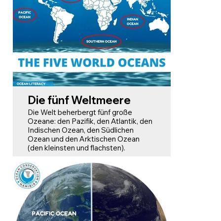
In den nächsten Wochen werden wir
faszinierende und überraschende
Fakten über den Ozean mit Ihnen
teilen. Wir werden genauer
betrachten, wie die Ozeane das
Leben auf der Erde ermöglichen und
wie unser Handeln sie beeinflusst und
bedroht. Legen wir also los! Dann lasst
uns anfangen!
Die fünf Weltmeere
Die Welt beherbergt fünf große
Ozeane: den Pazifik, den Atlantik, den
Indischen Ozean, den Südlichen
Ozean und den Arktischen Ozean
(den kleinsten und flachsten).
Diese Ozeane sind alle miteinander
verbunden und spielen eine
entscheidende Rolle für die
Regulierung unseres Klimas, den
Erhalt des Meereslebens und den
Welthandel.