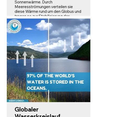
Sonnenwärme. Durch
Meeresströmungen verteilen sie
diese Wärme rund um den Globus und
tragen so zur Stabilisierung der
Temperaturen in verschiedenen
Regionen bei.
Schwankungen der
Ozeantemperaturen können jedoch
weltweit zu erheblichen
Veränderungen der Wettermuster
führen, darunter Dürren und Hurrikane!
Globaler
Wasserkreislauf