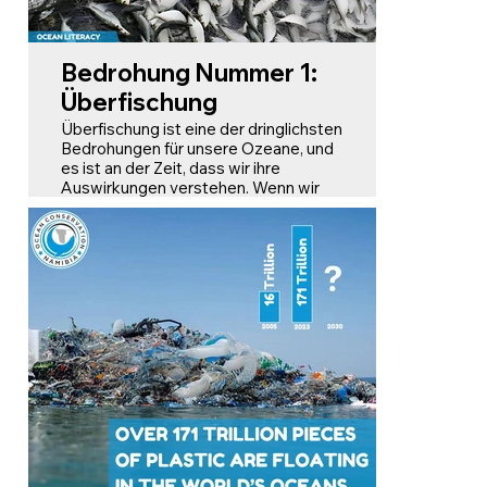
Bedrohung Nummer 1:
Überfischung
Überfischung ist eine der dringlichsten
Bedrohungen für unsere Ozeane, und
es ist an der Zeit, dass wir ihre
Auswirkungen verstehen. Wenn wir
Fische schneller fangen, als sie sich
fortpflanzen können, stören wir das
empfindliche Gleichgewicht der
marinen Ökosysteme. Dies führt nicht
nur zum Rückgang der Fischbestände,
sondern beeinträchtigt ganze
Nahrungsketten und gefährdet
unzählige Meeresarten. Die Folgen
reichen weit über das Meeresleben
hinaus. Überfischung zerstört wichtige
Lebensräume wie Korallenriffe und
Seegraswiesen, die für die
Gesundheit der Ökosysteme
unerlässlich sind.