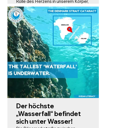
Rolle des Herzens in unserem Körper,
oft als „Herz des Planeten“
bezeichnet. Die Ozeane regulieren die
Wärmeverteilung, die
Kohlenstoffspeicherung und den
globalen Wasserkreislauf. Dies zeigt,
dass die Gesundheit der Ozeane eng
mit der Gesundheit der Erde
verbunden ist.
Der höchste
„Wasserfall“ befindet
sich unter Wasser!