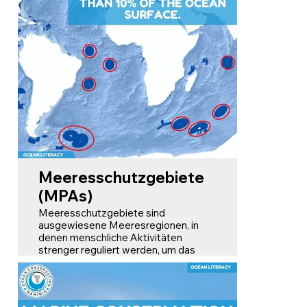
marinen Biodiversität in Gebieten
jenseits nationaler Hoheitsgewalt
zum Ziel hat. Dieser Bereich umfasst
mehr als 60 % der Ozeane.
Meeresschutzgebiete
(MPAs)
Meeresschutzgebiete sind
ausgewiesene Meeresregionen, in
denen menschliche Aktivitäten
strenger reguliert werden, um das
Meeresleben und die Artenvielfalt zu
schützen. Diese Gebiete sind
entscheidend für den Erhalt von
Ökosystemen, die Tausende von