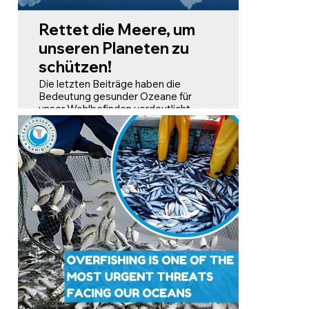
Rettet die Meere, um
unseren Planeten zu
schützen!
Die letzten Beiträge haben die
Bedeutung gesunder Ozeane für
unser Wohlbefinden verdeutlicht.
Ohne gesunde Ozeane wird das
Leben, wie wir es kennen,
zusammenbrechen. Doch wir
behandeln die Ozeane nicht so gut,
wie man es angesichts ihrer
Bedeutung für uns erwarten würde!
Hier sind nur fünf der größten
Bedrohungen, denen unsere Ozeane
derzeit ausgesetzt sind:
Überfischung, Plastikverschmutzung,
Klimawandel, Tiefseebergbau und
Zerstörung von Lebensräumen.