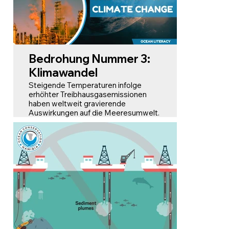
zwischen Hawaii und Kalifornien ist die
größte Ansammlung von Plastik im
Meer weltweit. Er ist dreimal so groß
wie Frankreich!
Bedrohung Nummer 3:
Klimawandel
Steigende Temperaturen infolge
erhöhter Treibhausgasemissionen
haben weltweit gravierende
Auswirkungen auf die Meeresumwelt.
Veränderte Meerestemperaturen und
-strömungen stören die Verbreitung
von Meeresarten, bringen
Nahrungsketten aus dem
Gleichgewicht und gefährden
lebenswichtige Fischbestände. Das
Überleben und die Wanderung
unzähliger Arten sind bedroht.
Gleichzeitig bedrohen schmelzendes
Polareis und steigende
Meeresspiegel Küstengemeinden